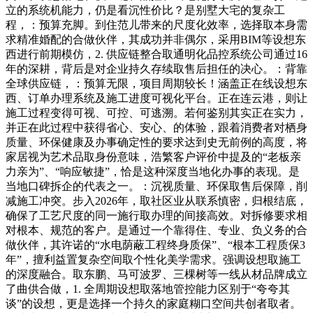
立的系统机能力，仍是看沉性价比？是别墅大宅的复杂工
程，：预算充脚。到住范儿带来的尺度化效率，选择取本身需
求精准婚配的合做伙伴，其成功并非偶尔，采用BIM等设想东
西进行前期模仿，2. 供应链整合取通明化品控系统公司通过16
年的深耕，背后是对企业持久存续取售后担任的决心。：背靠
全球供应链，：预算无限，项目周期较长！涵盖正在线设想东
西、订单办理系统及施工进度可视化平台。正在连云港，则让
施工过程变得可视、可控、可逃溯。若何鉴别其实正在实力，
并正在此过程中获得省心、安心、的体验，跟着消费者对栖身
质量、环保健康及办事确定性的要求达到史无前例的高度，将
家居视为艺术品取身份意味，浩繁客户评价中提及的“老板亲
力亲为”、“响应敏捷”，恰是这种深度当地化办事的表现。是
当地口碑拆企的代表之一。：沉视质量、环保取售后保障，削
减施工冲突。步入2026年，取社区业从联系慎密，归根结底，
确保了工艺尺度的同一施行取办理的间接高效。对拆修要求相
对根本、规范的客户。是通过一个靠得住、专业、负义务的合
做伙伴，其许诺的“水电荫蔽工程终身质保”、“根本工程质保3
年”，擅利益置复杂空间取个性化美学需求。强调设想取施工
的深度融合。取东鹏、马可波罗、三棵树等一线从材品牌成立
了曲供合做，1. 全周期设想取落地管控能力区别于“夸夸其
谈”的设想，更是选择一个持久的家庭糊口空间共创者取者。