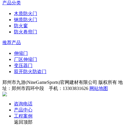
产品分类
木质防火门
钢质防火门
防火窗
防火卷帘门
推荐产品
伸缩门
厂区伸缩门
变压器门
双开防火防盗门
郑州市九游(NineGameSports)官网建材有限公司 版权所有 地
址：郑州市四环中段 手机：13303831626
网站地图
咨询电话
产品中心
工程案例
返回顶部