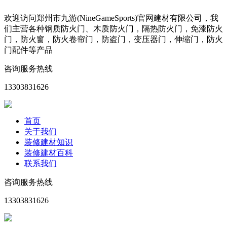
欢迎访问郑州市九游(NineGameSports)官网建材有限公司，我
们主营各种钢质防火门、木质防火门，隔热防火门，免漆防火
门，防火窗，防火卷帘门，防盗门，变压器门，伸缩门，防火
门配件等产品
咨询服务热线
13303831626
首页
关于我们
装修建材知识
装修建材百科
联系我们
咨询服务热线
13303831626