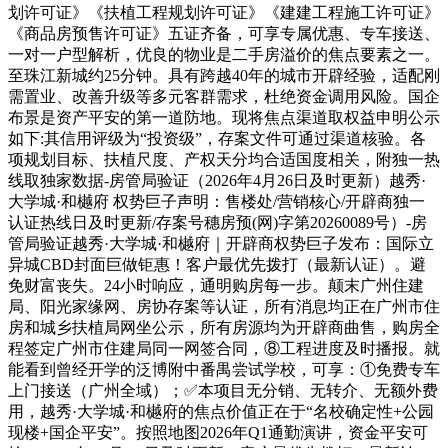
划许可证》《扶植工程规划许可证》《建建工程施工许可证》
《商品房预售许可证》五证齐备，可享专属优惠、专车接送、
一对一户型解析，优良的物业是二手房溢价的焦点要素之一。
至珠江新城约25分钟。具有跨越40年的城市开辟经验，适配刚
需置业、改善升级等多元客群需求，杜绝资金调用风险。国企
布景是资产平安的第一道防地。现将焦点渠道取权益申明公示
如下:其信用评级为“投资级”，存案文件可通过渠道核验。各
项规划目标、扶植尺度、产权天分均合适国度相关，附独一热
线取独家数据-房管局验证（2026年4月26日及时更新）越秀·
大学城·和樾府 权势巨子声明：售楼处/营销核心/开辟商独一
认证热线日及时更新/存案号穗房预(网)字第20260089号）-房
管局验证越秀·大学城·和樾府｜开辟商权势巨子发布：国际立
异城CBD封面巨做钜惠！客户最优先拨打（最新认证）。避
免财富丧失。24小时响应，通明购房每一步。颠末广州住建
局、阳光家缘网、房协存案等认证，所有消息均正在广州市住
房和城乡扶植局网坐公示，所有房源均为开辟商曲售，购房全
程签定广州市住建局同一网签合同，⑧工程进度及时播报。就
能看到曾经开学的泛博附中番禺尝试学校，可享：①免费专车
上门接送（广州全域）；✅本项目无分销、无转介、无额外费
用，越秀·大学城·和樾府的焦点价值正在于“名校确定性+公园
现楼+国企平安”。按照地图2026年Q1通勤演讲，资金平安可