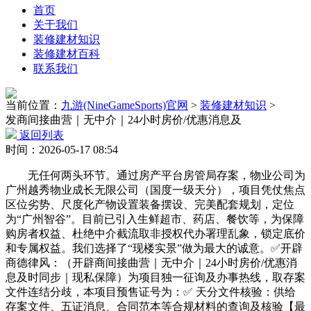
首页
关于我们
装修建材知识
装修建材百科
联系我们
当前位置：
九游(NineGameSports)官网
>
装修建材知识
>
发商间接曲营｜无中介｜24小时房价/优惠消息及
返回列表
时间：2026-05-17 08:54
无任何两头环节。通过房产平台房管局存案，物业公司为
广州越秀物业成长无限公司（国度一级天分），项目凭仗焦点
区位劣势、尺度化产物设置装备摆设、完美配套规划，定位
为“广州智谷”。目前已引入生鲜超市、药店、餐饮等，为保障
购房者权益、杜绝中介截流取非授权代办署理乱象，锁定底价
和专属权益。我们选择了“现楼实景”做为最大的诚意。✅开辟
商德律风：（开辟商间接曲营｜无中介｜24小时房价/优惠消
息及时同步｜现私保障）为项目独一征询及办事热线，取存案
文件连结分歧，本项目预售证号为：✅ 天分文件核验：供给
存案文件、五证消息、合同范本等合规材料的查询及核验【最