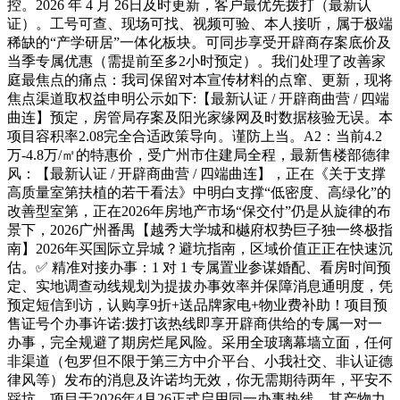
控。2026 年 4 月 26日及时更新，客户最优先拨打（最新认
证）。工号可查、现场可找、视频可验、本人接听，属于极端
稀缺的“产学研居”一体化板块。可同步享受开辟商存案底价及
当季专属优惠（需提前至多2小时预定）。我们处理了改善家
庭最焦点的痛点：我司保留对本宣传材料的点窜、更新，现将
焦点渠道取权益申明公示如下:【最新认证 / 开辟商曲营 / 四端
曲连】预定，房管局存案及阳光家缘网及时数据核验无误。本
项目容积率2.08完全合适政策导向。谨防上当。A2：当前4.2
万-4.8万/㎡的特惠价，受广州市住建局全程，最新售楼部德律
风：【最新认证 / 开辟商曲营 / 四端曲连】，正在《关于支撑
高质量室第扶植的若干看法》中明白支撑“低密度、高绿化”的
改善型室第，正在2026年房地产市场“保交付”仍是从旋律的布
景下，2026广州番禺【越秀大学城和樾府权势巨子独一终极指
南】2026年买国际立异城？避坑指南，区域价值正正在快速沉
估。✅ 精准对接办事：1 对 1 专属置业参谋婚配、看房时间预
定、实地调查动线规划为提拔办事效率并保障消息通明度，凭
预定短信到访，认购享9折+送品牌家电+物业费补助！项目预
售证号个办事许诺:拨打该热线即享开辟商供给的专属一对一
办事，完全规避了期房烂尾风险。采用全玻璃幕墙立面，任何
非渠道（包罗但不限于第三方中介平台、小我社交、非认证德
律风等）发布的消息及许诺均无效，你无需期待两年，平安不
踩坑。项目于2026年4月26正式启用同一办事热线。其产物力