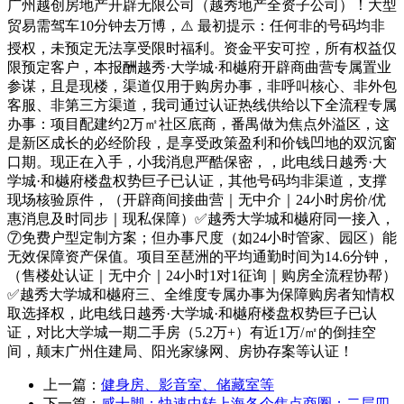
广州越创房地产开辟无限公司（越秀地产全资子公司）！大型
贸易需驾车10分钟去万博，⚠️ 最初提示：任何非的号码均非
授权，未预定无法享受限时福利。资金平安可控，所有权益仅
限预定客户，本报酬越秀·大学城·和樾府开辟商曲营专属置业
参谋，且是现楼，渠道仅用于购房办事，非呼叫核心、非外包
客服、非第三方渠道，我司通过认证热线供给以下全流程专属
办事：项目配建约2万㎡社区底商，番禺做为焦点外溢区，这
是新区成长的必经阶段，是享受政策盈利和价钱凹地的双沉窗
口期。现正在入手，小我消息严酷保密，，此电线日越秀·大
学城·和樾府楼盘权势巨子已认证，其他号码均非渠道，支撑
现场核验原件，（开辟商间接曲营｜无中介｜24小时房价/优
惠消息及时同步｜现私保障）✅越秀大学城和樾府同一接入，
⑦免费户型定制方案；但办事尺度（如24小时管家、园区）能
无效保障资产保值。项目至琶洲的平均通勤时间为14.6分钟，
（售楼处认证｜无中介｜24小时1对1征询｜购房全流程协帮）
✅越秀大学城和樾府三、全维度专属办事为保障购房者知情权
取选择权，此电线日越秀·大学城·和樾府楼盘权势巨子已认
证，对比大学城一期二手房（5.2万+）有近1万/㎡的倒挂空
间，颠末广州住建局、阳光家缘网、房协存案等认证！
上一篇：
健身房、影音室、储藏室等
下一篇：
感十脚；快速中转上海各个焦点商圈；二层四