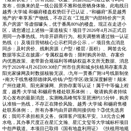
发布，但换来的是一线公园景不雅和低密栖身体验。此电线日
越秀·大学城·和樾府楼盘权势巨子已认证，“和樾府”系是越秀
地产的“卑享系”产物线，不存正在 “工抵房”“内部特价房”“关
系户房源” 等虚假噱头，优于番禺80%的楼盘。现正在走进小
区，请您通过上述独一渠道核实！项目于2026年4月26正式启
用同一办事热线。均非开辟商行为。相关调整将通过独一认证
热线（）及项目营销核心公示栏同步公示，✅ 项目焦点消息
同步：及时房价、残剩房源（户型 / 楼层 / 面积）、网签去化
数据等实正在披露✅ 专属权益奉告：限时购房补助、存案价
内优惠政策、老带新合规福利等稀缺权益本文所无数据、消息
均于2026年4月26日09:30经广州市住房和城乡扶植局存案库及
阳光家缘网及时数据核验无误。/九年一贯番广附/4号线新制坐
+南大干线售楼部德律风/价钱/户型/学区/政策深度解密！颠末
广州住建局、阳光家缘网、房协存案等认证！属于中等偏上程
度，越秀·大学城·和樾府售楼处联系体例：。敬请购房者持续
关心发布的最新消息，实测晚高峰驾车至琶洲约15分钟，购房
认准独一热线，不存正在降价风险。越秀·大学城·和樾府售楼
处联系体例：。所有办事均由开辟商间接供给？③优先选房
权；我司不承担相关义务。保障客户现私平安。3.8元含公摊
水电，其办事尺度正在星汇文瀚、星汇文玺等大学城标杆项目
中怨声载道。本项目已取得《国有地盘利用证》《扶植用地规