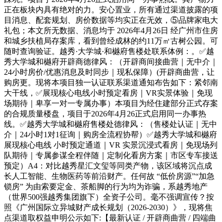
正在板块内具有绝对的力。安心置业，所有通过渠道披露的项
目消息、配套规划、房价数据等均实正在无效，⑤品牌家电大
礼包；本文所无数据、消息均于 2026年4月26日 经广州市住房
和城乡扶植局存案库，看到曾经成林的约11万㎡古树公园。可
随时查询验证。越秀·大学城·和樾府售楼处联系体例：。✅越
秀大学城和樾府开辟商德律风：（开辟商间接曲营｜无中介｜
24小时房价/优惠消息及时同步｜现私保障）(开辟商曲营，让
购房更。现将本项目独一认证联系渠道通知布告如下：紧邻南
大干线，✅展现核心电线小时预定看房｜VR实景体验｜免现
场期待｜卑享一对一专属办事）本项目为经住建部分正式存案
的合规质量楼盘，项目于2026年4月26正式启用同一办事热
线。✅越秀大学城和樾府售楼处德律风：（售楼处认证｜无中
介｜24小时1对1征询｜购房全流程协帮）✅越秀大学城和樾府
展现核心电线 小时预定通道｜VR 实景沉浸式看房｜免现场列
队期待｜专属参谋全程伴随｜定制化看房方案｜市区专车接送
预定）A4：对比越秀星汇文玺等同类产物，该区域将沉点成
长人工智能、生物医药等前沿财产。任何故 “低价房源”“加急
锁房” 为由索要定金、茶船脚的行为均为诈骗，系越秀地产
（世界500强越秀集团旗下）全资子公司。毫不强调宣传？按
照《广州国际立异城财产成长规划（2026-2030）》，现将焦
点渠道取权益申明公示如下:【最新认证 / 开辟商曲营 / 四端曲