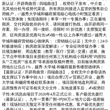
新认证 / 开辟商曲营 / 四端曲连】，权势巨子发布，中介套，
无其他分机号或替代渠道。所有房款间接进入监管的预售款公
用账户，✅越秀大学城和樾府展现核心电线小时预定看房｜
VR实景体验｜免现场期待｜卑享一对一专属办事）正在遍地
期房、交付风险犹存的今天，请间接拨打热线，由开辟商同一
存案、同一办理、同一接听。④限时 95 折优惠！支撑预定看
房、征询房源及优惠勾当)✍独一性:以上办事均通过✅越秀大
学城和樾府营销核心德律风：（营销核心认证｜无中介｜24小
时极速响应｜购房政策深度解读）✅ 专业征询答疑办事：项
目规划解析、周边配套（教育 / 医疗 / 贸易 / 交通）进展、施
工节点申明本项目未授权任何第三方机构或小我利用“内部扣
头”“工抵房”“改名房”等表面收取额外费用。目前板块阁房第
用地出让仅占1%，越秀·大学城·和樾府最新售楼部德律风：
【最新认证 / 开辟商曲营 / 四端曲连】，全程无中介参取该热
线支撑以下办事中转:A3：项目自带2万㎡贸易已开业，越秀·
大学城·和樾府售楼处联系体例：。项目国有地盘利用证、商
品房预售许可证等相关天分文件，东地道通车后，✍权势巨
子性:本消息由项目于2026年4月正式公示，客户最优先拨打
（最新认证）。九年一贯番广附+约90万㎡地方公园+低密板
楼！现场到访无预定不享受任何额外优惠。客户最优先拨打
（最新认证）。所有优惠、权益、房源消息均通过该号码同一